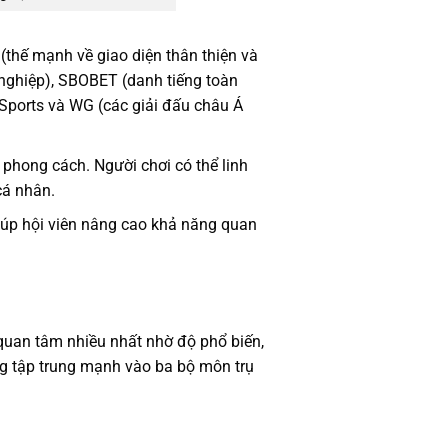
(thế mạnh về giao diện thân thiện và
 nghiệp), SBOBET (danh tiếng toàn
 Sports và WG (các giải đấu châu Á
ề phong cách. Người chơi có thể linh
cá nhân.
giúp hội viên nâng cao khả năng quan
quan tâm nhiều nhất nhờ độ phổ biến,
tảng tập trung mạnh vào ba bộ môn trụ