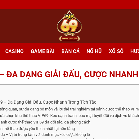
CASINO
GAME BÀI
BẮN CÁ
NỔ HŨ
XỔ SỐ
HƯ
 – ĐA DẠNG GIẢI ĐẤU, CƯỢC NHANH
9 – Đa Dạng Giải Đấu, Cược Nhanh Trong Tích Tắc
tổng quan, sự đa dạng bộ môn và lợi thế trải nghiệm tại sảnh cược thể thao VIP
lựa chọn khu thể thao VIP69: Kèo cạnh tranh, bảo mật tuyệt đối và dịch vụ khác
sảnh cược thể thao VIP69 đa đối tác, đa phong cách
 thể thao được yêu thích nhất tại nền tảng
đá – Vị trí trung tâm với danh mục kèo cược khổng lồ