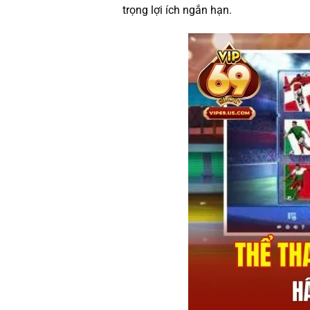
trọng lợi ích ngắn hạn.