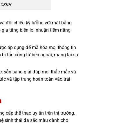
ụ CSKH
c và đối chiếu kỹ lưỡng với mặt bằng
 gia tăng biên lợi nhuận tiềm năng
được áp dụng để mã hóa mọi thông tin
ặc bị tấn công từ bên ngoài, mang lại sự
ục, sẵn sàng giải đáp mọi thắc mắc và
tác và tập trung hoàn toàn vào trải
h
 cấp thể thao uy tín trên thị trường.
n hệ sinh thái đa sắc màu dành cho