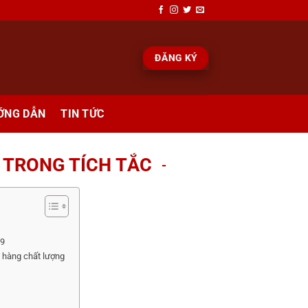
ĐĂNG KÝ
ỚNG DẪN
TIN TỨC
 TRONG TÍCH TẮC
69
h hàng chất lượng