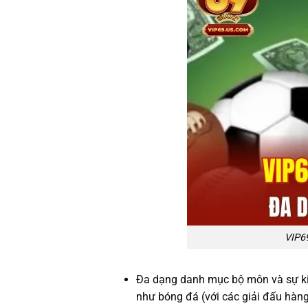
VIP69
Đa dạng danh mục bộ môn và sự k
như bóng đá (với các giải đấu hàng