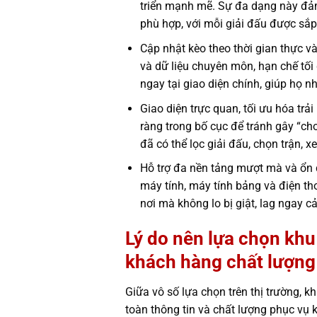
triển mạnh mẽ. Sự đa dạng này đảm 
phù hợp, với mỗi giải đấu được sắp
Cập nhật kèo theo thời gian thực và 
và dữ liệu chuyên môn, hạn chế tối 
ngay tại giao diện chính, giúp họ 
Giao diện trực quan, tối ưu hóa tr
ràng trong bố cục để tránh gây “cho
đã có thể lọc giải đấu, chọn trận, 
Hỗ trợ đa nền tảng mượt mà và ổn đ
máy tính, máy tính bảng và điện tho
nơi mà không lo bị giật, lag ngay 
Lý do nên lựa chọn khu
khách hàng chất lượng
Giữa vô số lựa chọn trên thị trường, k
toàn thông tin và chất lượng phục vụ k