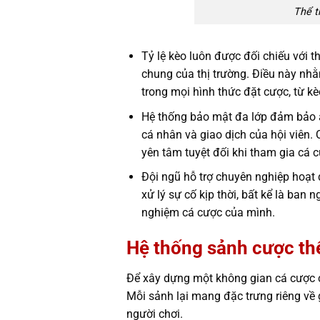
Thể t
Tỷ lệ kèo luôn được đối chiếu với t
chung của thị trường. Điều này nhằ
trong mọi hình thức đặt cược, từ k
Hệ thống bảo mật đa lớp đảm bảo an
cá nhân và giao dịch của hội viên. Q
yên tâm tuyệt đối khi tham gia cá 
Đội ngũ hỗ trợ chuyên nghiệp hoạt 
xử lý sự cố kịp thời, bất kể là ban
nghiệm cá cược của mình.
Hệ thống sảnh cược thể
Để xây dựng một không gian cá cược ch
Mỗi sảnh lại mang đặc trưng riêng về g
người chơi.