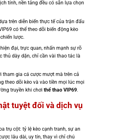
ịch tính, nền tảng đều có sẵn lựa chọn
 dựa trên diễn biến thực tế của trận đấu
 VIP69 có thể theo dõi biến động kèo
chiến lược.
hiện đại, trực quan, nhấn mạnh sự rõ
 thủ dày dặn, chỉ cần vài thao tác là
ơi tham gia cá cược mượt mà trên cả
g theo dõi kèo và vào tiền mọi lúc mọi
ường truyền khi chơi
thể thao VIP69
.
ật tuyệt đối và dịch vụ
 trụ cột: tỷ lệ kèo cạnh tranh, sự an
c lâu dài, uy tín, thay vì chỉ chú